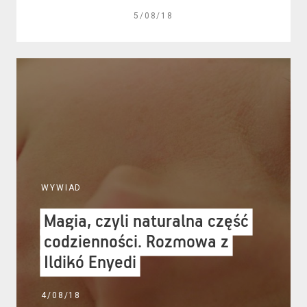
5/08/18
WYWIAD
Magia, czyli naturalna część
Magia, czyli naturalna część
codzienności. Rozmowa z
codzienności. Rozmowa z
Ildikó Enyedi
Ildikó Enyedi
4/08/18