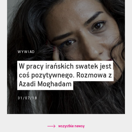
WYWIAD
W pracy irańskich swatek jest
W pracy irańskich swatek jest
coś pozytywnego. Rozmowa z
coś pozytywnego. Rozmowa z
Azadi Moghadam
Azadi Moghadam
31/07/18
wszystkie newsy